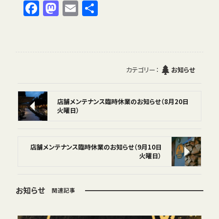
F
M
E
共
a
a
m
有
c
st
ai
e
o
l
b
d
カテゴリー：
お知らせ
o
o
o
n
店舗メンテナンス臨時休業のお知らせ（8月20日
火曜日）
k
店舗メンテナンス臨時休業のお知らせ（9月10日
火曜日）
お知らせ
関連記事