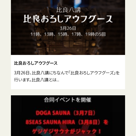
比良おろしアウフグース
3月26日、比良八講にちなんで「比良おろしアウフグーズ」を
行います。比良八講とは...