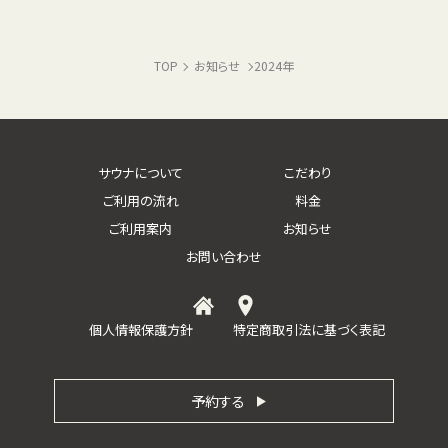
回数券販売のお知
TOP
お知らせ
2024年
らせ
2026-01-29
フリータイムイベン
ト「∞（MUGEN）
サウナについて
こだわり
DAY」
ご利用の流れ
料金
2026-01-29
ご利用案内
お知らせ
お問い合わせ
定休日変更のお知
らせ
2025-08-03
Top
アクセス
個人情報保護方針
特定商取引法に基づく表記
8seas sauna HIRA
1周年記念アウフグ
ース
予約する
2025-07-06