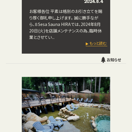
2024.8.4
お客様各位 平素は格別のお引き立てを賜
り厚く御礼申し上げます。 誠に勝手なが
ら、８Sesa Sauna HIRAでは、2024年8月
20日(火)を店舗メンテナンスの為、臨時休
業とさせてい...
もっと読む
お知らせ