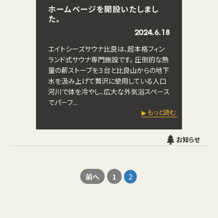
ホームページを開設いたしまし
た。
2024.6.18
エイトシーズサウナ比良は、超本格フィン
ランド式サウナ専門施設です。 圧倒的な熱
量の薪ストーブを３台と比良山からの地下
水を汲み上げて贅沢に使用している人口
河川で体を冷やし、広大な外気浴スペース
でパーフ...
もっと読む
お知らせ
前へ
1
2